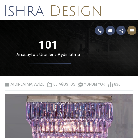
101
Anasayfa
»
Ürünler
»
Aydınlatma
AYDINLATMA
,
AVIZE
05 AĞUSTOS
YORUM YOK
836