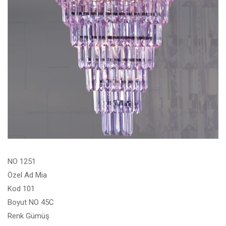
NO 1251
Özel Ad Mia
Kod 101
Boyut NO 45C
Renk Gümüş