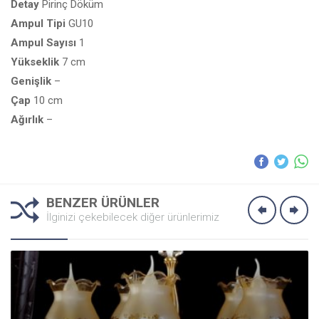
Detay
Pirinç Döküm
Ampul
Tipi
GU10
Ampul
Sayısı
1
Yükseklik
7 cm
Genişlik
–
Çap
10 cm
Ağırlık
–
BENZER ÜRÜNLER
İlginizi çekebilecek diğer ürünlerimiz