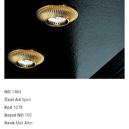
NO
1484
Özel
Ad
Spot
Kod
1078
Boyut
NO
10C
Renk
Mat Altın