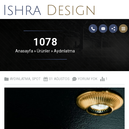
1078
Anasayfa
»
Ürünler
»
Aydınlatma
AYDINLATMA
,
SPOT
01 AĞUSTOS
YORUM YOK
1