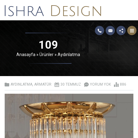
109
Anasayfa
»
Ürünler
»
Aydınlatma
AYDINLATMA
,
ARMATÜR
30 TEMMUZ
YORUM YOK
886