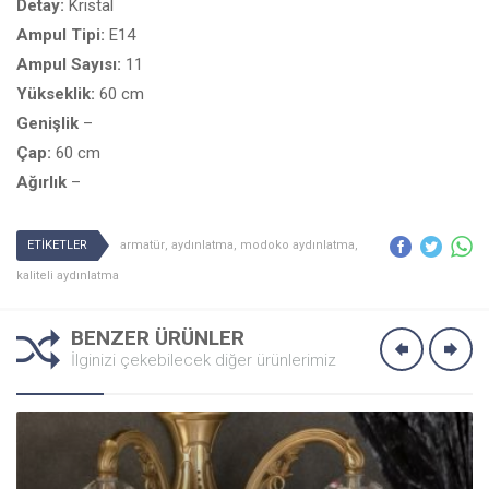
Detay:
Kristal
Ampul Tipi:
E14
Ampul Sayısı:
11
Yükseklik:
60 cm
Genişlik
–
Çap:
60 cm
Ağırlık
–
ETİKETLER
armatür
,
aydınlatma
,
modoko aydınlatma
,
kaliteli aydınlatma
BENZER ÜRÜNLER
İlginizi çekebilecek diğer ürünlerimiz