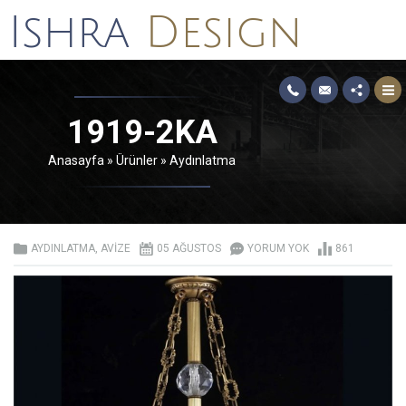
1919-2KA
Anasayfa
»
Ürünler
»
Aydınlatma
AYDINLATMA
,
AVIZE
05 AĞUSTOS
YORUM YOK
861