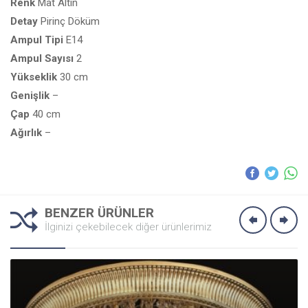
Renk
Mat Altın
Detay
Pirinç Döküm
Ampul
Tipi
E14
Ampul
Sayısı
2
Yükseklik
30 cm
Genişlik
–
Çap
40 cm
Ağırlık
–
BENZER ÜRÜNLER
İlginizi çekebilecek diğer ürünlerimiz