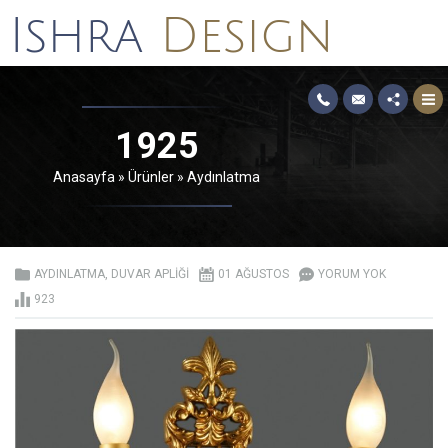
1925
Anasayfa
»
Ürünler
»
Aydınlatma
AYDINLATMA
,
DUVAR APLIĞI
01 AĞUSTOS
YORUM YOK
923