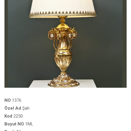
NO
1376
Özel
Ad
Şah
Kod
2250
Boyut
NO
1ML