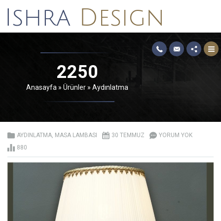
2250
Anasayfa
»
Ürünler
»
Aydınlatma
AYDINLATMA
,
MASA LAMBASI
30 TEMMUZ
YORUM YOK
880