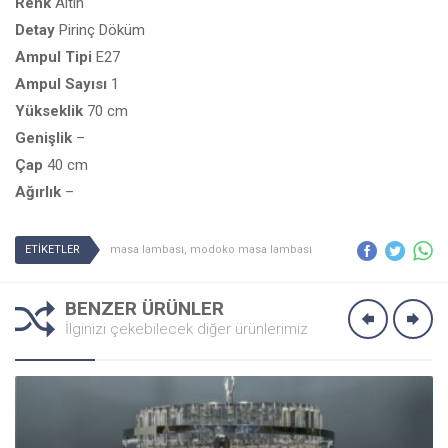
Renk
Altın
Detay
Pirinç Döküm
Ampul
Tipi
E27
Ampul
Sayısı
1
Yükseklik
70 cm
Genişlik
–
Çap
40 cm
Ağırlık
–
ETİKETLER
masa lambası
,
modoko masa lambası
BENZER ÜRÜNLER
İlginizi çekebilecek diğer ürünlerimiz