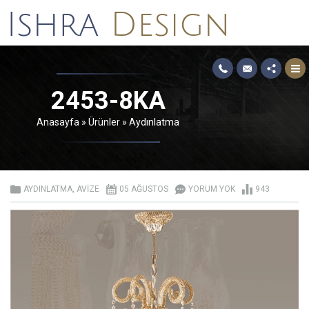
2453-8KA
Anasayfa
»
Ürünler
»
Aydınlatma
AYDINLATMA
,
AVIZE
05 AĞUSTOS
YORUM YOK
943