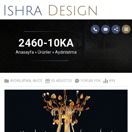
2460-10KA
Anasayfa
»
Ürünler
»
Aydınlatma
AYDINLATMA
,
AVIZE
05 AĞUSTOS
YORUM YOK
899