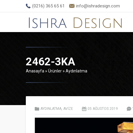
(0216) 365 65 61
info@ishradesign.com
2462-3KA
Anasayfa
»
Ürünler
»
Aydınlatma
AYDINLATMA
,
AVIZE
05 AĞUSTOS
2019