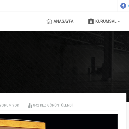
ANASAYFA
KURUMSAL
YORUM YOK
842
KEZ GÖRÜNTÜLENDI