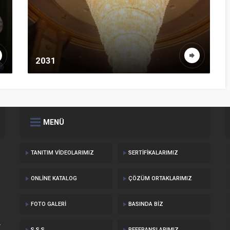
2031
MENÜ
TANITIM VIDEOLARIMIZ
SERTIFIKALARIMIZ
ONLINE KATALOG
ÇÖZÜM ORTAKLARIMIZ
FOTO GALERI
BASINDA BIZ
r
S.S.S.
REFERANSLARIMIZ