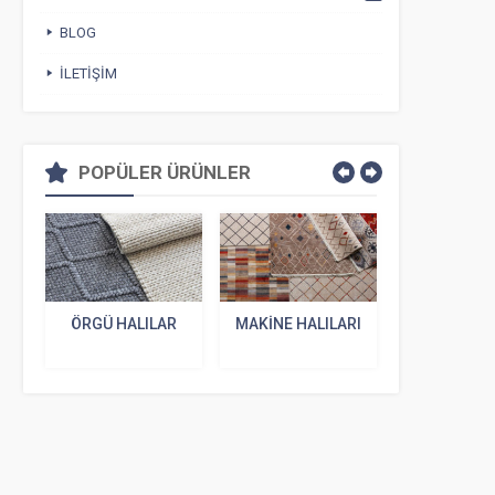
BLOG
İLETIŞIM
POPÜLER ÜRÜNLER
ÖRGÜ HALILAR
MAKINE HALILARI
VINTAGE
PATCHW
HALILA