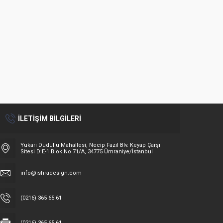
29
715-1
İLETİŞİM BİLGİLERİ
Yukarı Dudullu Mahallesi, Necip Fazıl Blv. Keyap Çarşı
Sitesi D:E-1 Blok No 71/A, 34775 Ümraniye/İstanbul
info@ishradesign.com
(0216) 365 65 61
(0216) 365 65 61