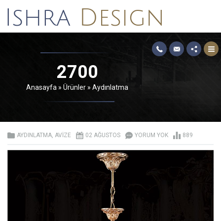
2700
Anasayfa
»
Ürünler
»
Aydınlatma
AYDINLATMA
,
AVIZE
02 AĞUSTOS
YORUM YOK
889