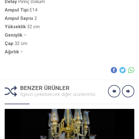
Detay
Pirinç Döküm
Ampul
Tipi
E14
Ampul
Sayısı
2
Yükseklik
32 cm
Genişlik
–
Çap
32 cm
Ağırlık
–
BENZER ÜRÜNLER
İlginizi çekebilecek diğer ürünlerimiz