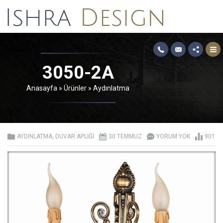
3050-2A
Anasayfa
»
Ürünler
»
Aydınlatma
AYDINLATMA
,
DUVAR APLIĞI
30 TEMMUZ
YORUM YOK
901