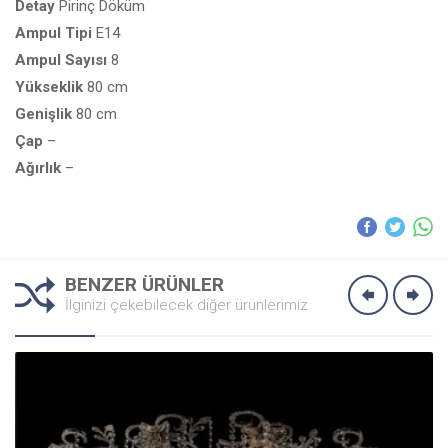
Detay
Pirinç Döküm
Ampul
Tipi
E14
Ampul
Sayısı
8
Yükseklik
80 cm
Genişlik
80 cm
Çap
–
Ağırlık
–
BENZER ÜRÜNLER
İlginizi çekebilecek diğer ürünlerimiz