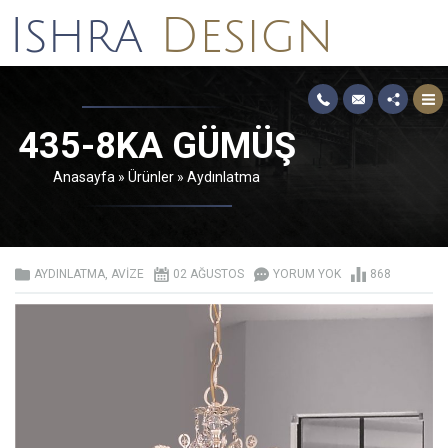
435-8KA GÜMÜŞ
Anasayfa
»
Ürünler
»
Aydınlatma
AYDINLATMA
,
AVIZE
02 AĞUSTOS
YORUM YOK
868