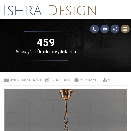
459
Anasayfa
»
Ürünler
»
Aydınlatma
AYDINLATMA
,
AVIZE
02 AĞUSTOS
YORUM YOK
911