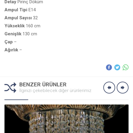
Detay
Pirinç Döküm
Ampul
Tipi
E14
Ampul
Sayısı
32
Yükseklik
160 cm
Genişlik
130 cm
Çap
–
Ağırlık
–
BENZER ÜRÜNLER
İlginizi çekebilecek diğer ürünlerimiz