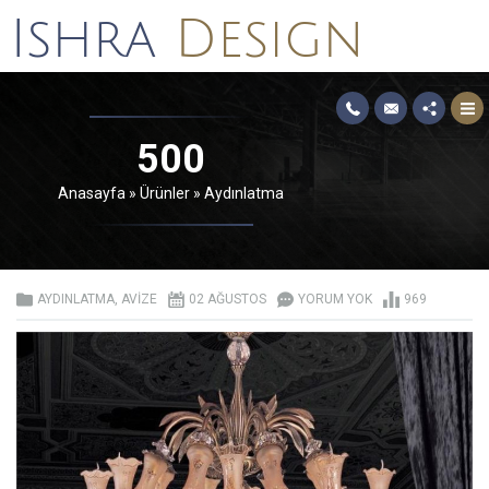
500
Anasayfa
»
Ürünler
»
Aydınlatma
AYDINLATMA
,
AVIZE
02 AĞUSTOS
YORUM YOK
969