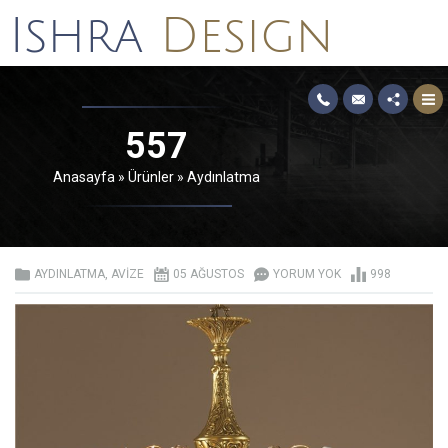
557
Anasayfa
»
Ürünler
»
Aydınlatma
AYDINLATMA
,
AVIZE
05 AĞUSTOS
YORUM YOK
998