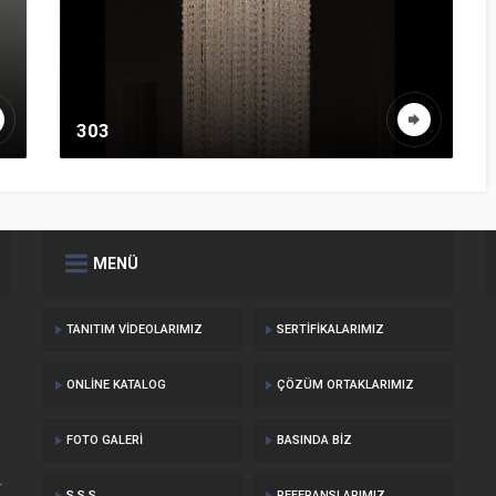
303
MENÜ
TANITIM VIDEOLARIMIZ
SERTIFIKALARIMIZ
ONLINE KATALOG
ÇÖZÜM ORTAKLARIMIZ
FOTO GALERI
BASINDA BIZ
r
S.S.S.
REFERANSLARIMIZ