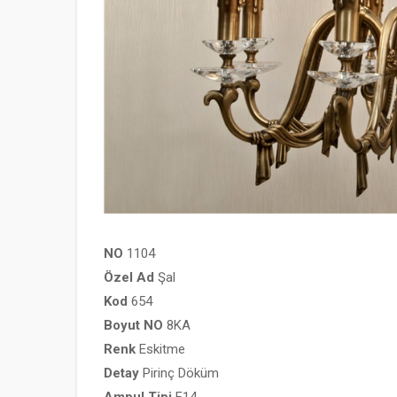
NO
1104
Özel
Ad
Şal
Kod
654
Boyut
NO
8KA
Renk
Eskitme
Detay
Pirinç Döküm
Ampul
Tipi
E14