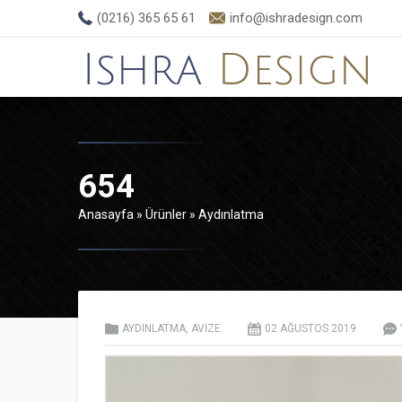
(0216) 365 65 61
info@ishradesign.com
654
Anasayfa
»
Ürünler
»
Aydınlatma
AYDINLATMA
,
AVIZE
02 AĞUSTOS
2019