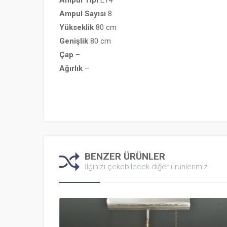
Ampul
Sayısı
8
Yükseklik
80 cm
Genişlik
80 cm
Çap
–
Ağırlık
–
BENZER ÜRÜNLER
İlginizi çekebilecek diğer ürünlerimiz