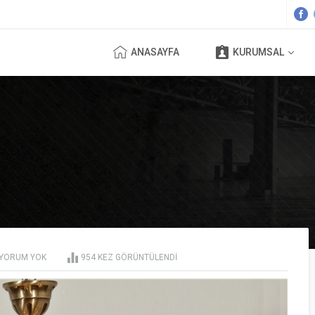
ANASAYFA
KURUMSAL
YORUM YOK
954
KEZ GÖRÜNTÜLENDI