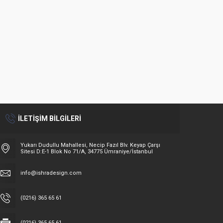
2411-4KPA
262
İLETİŞİM BİLGİLERİ
Yukarı Dudullu Mahallesi, Necip Fazıl Blv. Keyap Çarşı
Sitesi D:E-1 Blok No 71/A, 34775 Ümraniye/İstanbul
info@ishradesign.com
(0216) 365 65 61
(0216) 365 65 61