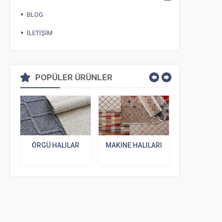
BLOG
İLETIŞIM
POPÜLER ÜRÜNLER
ÖRGÜ HALILAR
MAKINE HALILARI
VINTAGE
PATCHW
HALILA