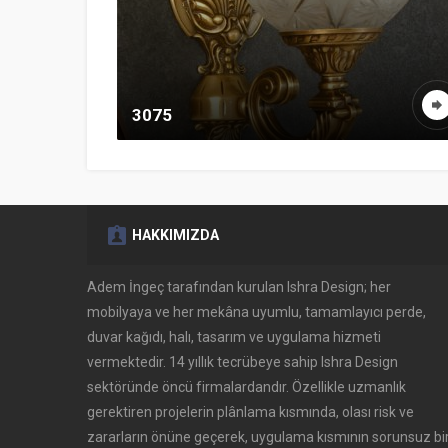
3075
HAKKIMIZDA
Adem İngeç tarafından kurulan Ishra Design; her
mobilyaya ve her mekâna uyumlu, tamamlayıcı perde,
duvar kağıdı, halı, tasarım ve uygulama hizmeti
vermektedir. 14 yıllık tecrübeye sahip Ishra Design
sektöründe öncü firmalardandır. Özellikle uzmanlık
gerektiren projelerin plânlama kısmında, olası risk ve
zararların önüne geçerek, uygulama kısmının sorunsuz bi