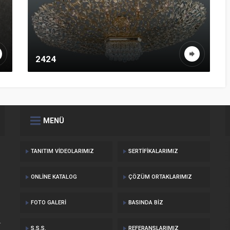
2424
MENÜ
TANITIM VIDEOLARIMIZ
SERTIFIKALARIMIZ
ONLINE KATALOG
ÇÖZÜM ORTAKLARIMIZ
FOTO GALERI
BASINDA BIZ
r
S.S.S.
REFERANSLARIMIZ