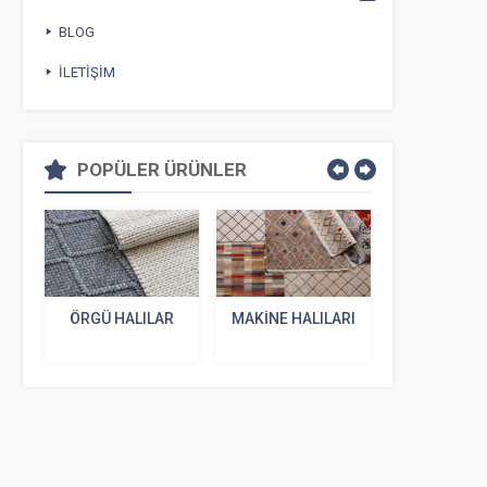
BLOG
İLETIŞIM
POPÜLER ÜRÜNLER
ÖRGÜ HALILAR
MAKINE HALILARI
VINTAGE
PATCHW
HALILA