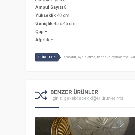
Ampul
Sayısı
8
Yükseklik
40 cm
Genişlik
45 x 45 cm
Çap
–
Ağırlık
–
ETİKETLER
armatür
,
aydınlatma
,
modoko aydınlatma
,
kal
BENZER ÜRÜNLER
İlginizi çekebilecek diğer ürünlerimiz