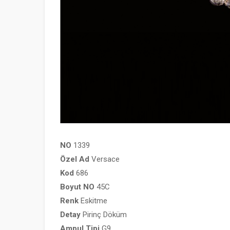
NO
1339
Özel
Ad
Versace
Kod
686
Boyut
NO
45C
Renk
Eskitme
Detay
Pirinç Döküm
Ampul
Tipi
G9