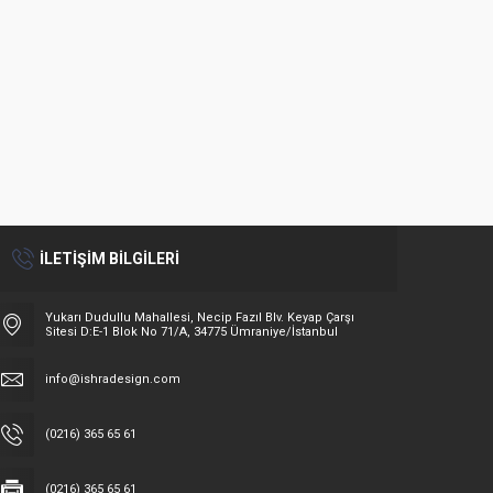
714
310
İLETİŞİM BİLGİLERİ
Yukarı Dudullu Mahallesi, Necip Fazıl Blv. Keyap Çarşı
Sitesi D:E-1 Blok No 71/A, 34775 Ümraniye/İstanbul
info@ishradesign.com
(0216) 365 65 61
(0216) 365 65 61