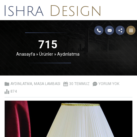
715
Anasayfa
»
Ürünler
»
Aydınlatma
AYDINLATMA
,
MASA LAMBASI
30 TEMMUZ
YORUM YOK
874