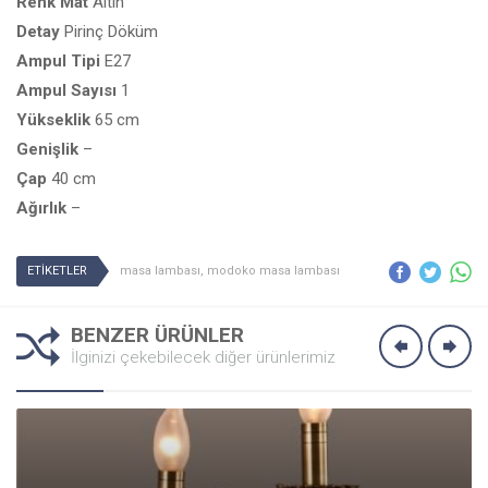
Renk
Mat
Altın
Detay
Pirinç Döküm
Ampul
Tipi
E27
Ampul
Sayısı
1
Yükseklik
65 cm
Genişlik
–
Çap
40 cm
Ağırlık
–
ETİKETLER
masa lambası
,
modoko masa lambası
BENZER ÜRÜNLER
İlginizi çekebilecek diğer ürünlerimiz