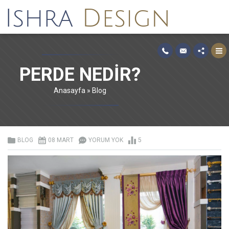
PERDE NEDIR?
Anasayfa
»
Blog
BLOG
08 MART
YORUM YOK
5