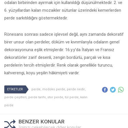
odaları birbirinden ayırmak için kullanıldığı düşünülmektedir. 2. ve
6. yüzyıllardan kalan mozaikler sütunlar üzerindeki kemerlerden
perde sarkıtıldığını göstermektedir.
Rönesans sonrası sadece işlevsel değil, aynı zamanda dekoratif
birer unsur olan perdeler, döküm ve kıvrımlarıyla odaların genel
dekorasyonuna eşlik etmişlerdir. 16.y.y’da İtalyan ve Fransız
dekoratörler zarif desenli, zengin bordürlü, parçalı ve kısa
perdelerin tercih etmişlerdir. Renk olarak genellikle turuncu,
kahverengi, koyu yeşilin hâkimiyeti vardır.
ETİKETLER
perde
,
modoko perde
,
perde nedir
,
perde çeşitleri
,
perde tarihi
,
stor perde
,
tül perde
,
kalın
perde
BENZER KONULAR
İlginizi çekebilecek diğer konular