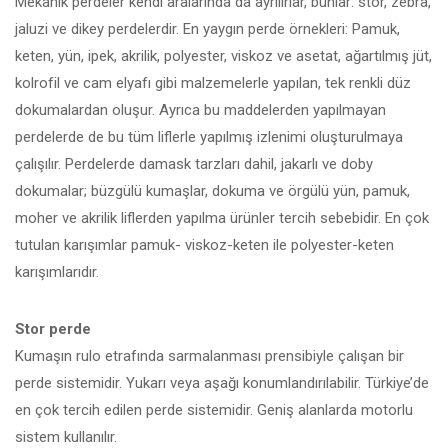
Mekanik perdeler kendi aralarında da ayrılırlar, bunlar: stor, zebra,
jaluzi ve dikey perdelerdir. En yaygın perde örnekleri: Pamuk,
keten, yün, ipek, akrilik, polyester, viskoz ve asetat, ağartılmış jüt,
kolrofil ve cam elyafı gibi malzemelerle yapılan, tek renkli düz
dokumalardan oluşur. Ayrıca bu maddelerden yapılmayan
perdelerde de bu tüm liflerle yapılmış izlenimi oluşturulmaya
çalışılır. Perdelerde damask tarzları dahil, jakarlı ve doby
dokumalar; büzgülü kumaşlar, dokuma ve örgülü yün, pamuk,
moher ve akrilik liflerden yapılma ürünler tercih sebebidir. En çok
tutulan karışımlar pamuk- viskoz-keten ile polyester-keten
karışımlarıdır.
Stor perde
Kumaşın rulo etrafında sarmalanması prensibiyle çalışan bir
perde sistemidir. Yukarı veya aşağı konumlandırılabilir. Türkiye’de
en çok tercih edilen perde sistemidir. Geniş alanlarda motorlu
sistem kullanılır.