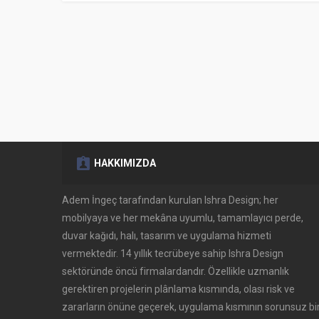
HAKKIMIZDA
Adem İngeç tarafından kurulan Ishra Design; her
mobilyaya ve her mekâna uyumlu, tamamlayıcı perde,
duvar kağıdı, halı, tasarım ve uygulama hizmeti
vermektedir. 14 yıllık tecrübeye sahip Ishra Design
sektöründe öncü firmalardandır. Özellikle uzmanlık
gerektiren projelerin plânlama kısmında, olası risk ve
zararların önüne geçerek, uygulama kısmının sorunsuz bi