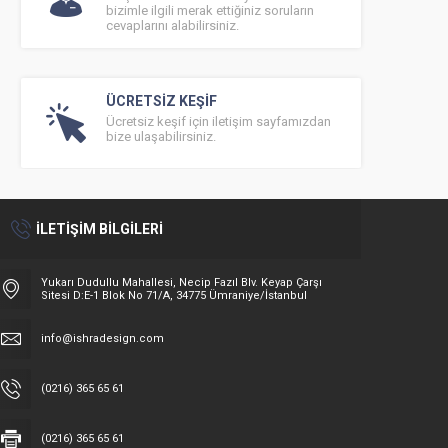
bizimle ilgili merak ettiğiniz soruların
cevaplarını alabilirsiniz.
ÜCRETSİZ KEŞİF
Ücretsiz keşif için iletişim sayfamızdan
bize ulaşabilirsiniz.
İLETİŞİM BİLGİLERİ
Yukarı Dudullu Mahallesi, Necip Fazıl Blv. Keyap Çarşı
Sitesi D:E-1 Blok No 71/A, 34775 Ümraniye/İstanbul
info@ishradesign.com
(0216) 365 65 61
(0216) 365 65 61