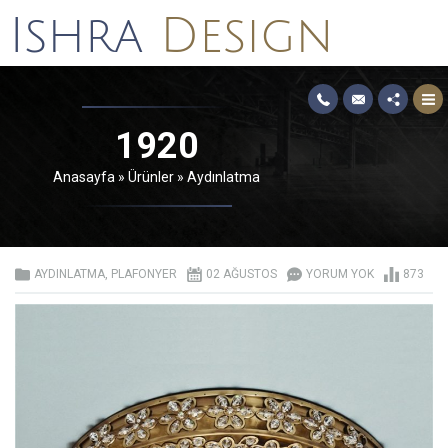
1920
Anasayfa
»
Ürünler
»
Aydınlatma
AYDINLATMA
,
PLAFONYER
02 AĞUSTOS
YORUM YOK
873