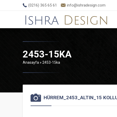
(0216) 365 65 61
info@ishradesign.com
2453-15KA
Anasayfa
»
2453-15ka
HÜRREM_2453_ALTIN_15 KOLL