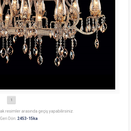
1
rak resimler arasında geçiş yapabilirsiniz.
Geri Dön:
2453-15ka