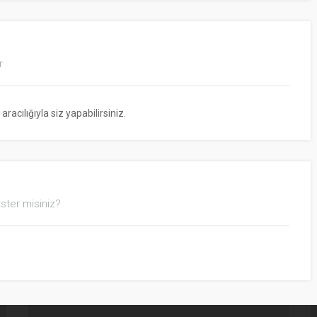
r
cılığıyla siz yapabilirsiniz.
ster misiniz?