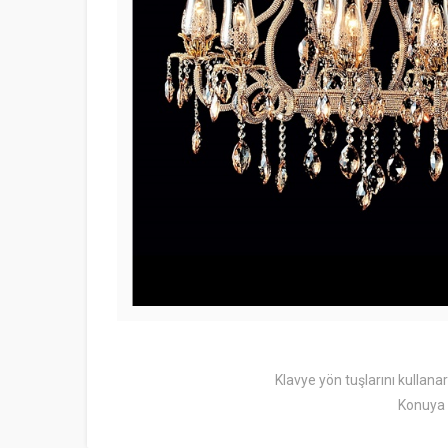
Klavye yön tuşlarını kullana
Konuya 