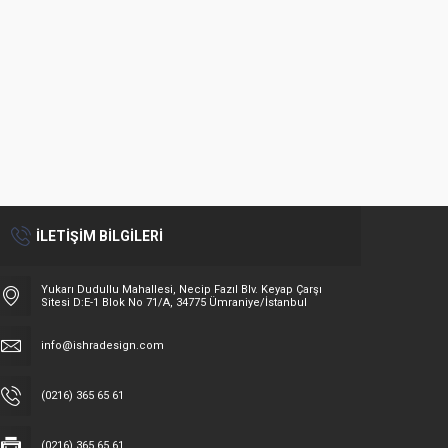
625
496
İLETİŞİM BİLGİLERİ
Yukarı Dudullu Mahallesi, Necip Fazıl Blv. Keyap Çarşı
Sitesi D:E-1 Blok No 71/A, 34775 Ümraniye/İstanbul
info@ishradesign.com
(0216) 365 65 61
(0216) 365 65 61