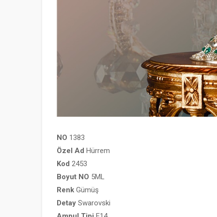
NO
1383
Özel
Ad
Hürrem
Kod
2453
Boyut
NO
5ML
Renk
Gümüş
Detay
Swarovski
Ampul
Tipi
E14