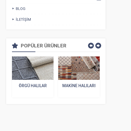
BLOG
İLETIŞIM
POPÜLER ÜRÜNLER
ÖRGÜ HALILAR
MAKINE HALILARI
VINTAGE
PATCHW
HALILA