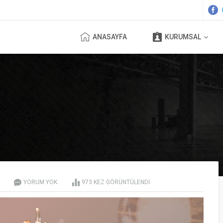
ANASAYFA
KURUMSAL
YORUM YOK
973
KEZ GÖRÜNTÜLENDI