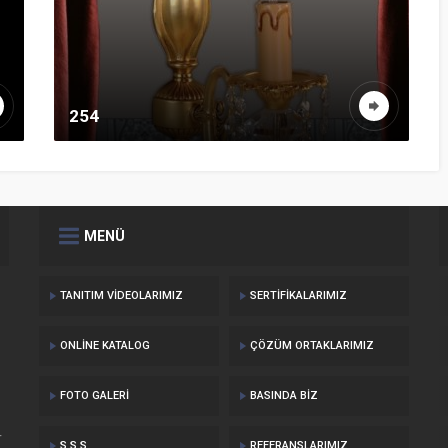
254
MENÜ
TANITIM VIDEOLARIMIZ
SERTIFIKALARIMIZ
ONLINE KATALOG
ÇÖZÜM ORTAKLARIMIZ
FOTO GALERI
BASINDA BIZ
r
S.S.S.
REFERANSLARIMIZ