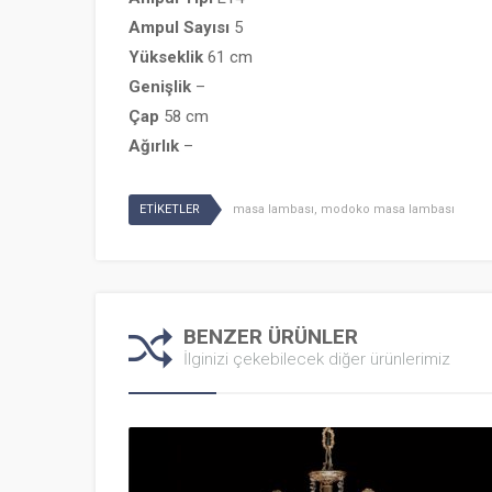
Ampul
Sayısı
5
Yükseklik
61 cm
Genişlik
–
Çap
58 cm
Ağırlık
–
ETİKETLER
masa lambası
,
modoko masa lambası
BENZER ÜRÜNLER
İlginizi çekebilecek diğer ürünlerimiz