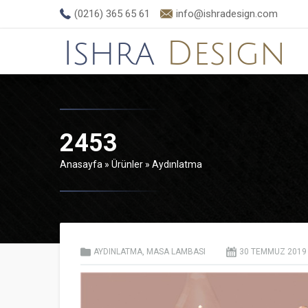
(0216) 365 65 61
info@ishradesign.com
2453
Anasayfa
»
Ürünler
»
Aydınlatma
AYDINLATMA
,
MASA LAMBASI
30 TEMMUZ
2019