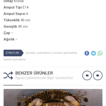
Detay
Kristal
Ampul
Tipi
E14
Ampul
Sayısı
6
Yükseklik
40 cm
Genişlik
40 cm
Çap
–
Ağırlık
–
ETİKETLER
armatür
,
aydınlatma
,
modoko aydınlatma
,
kaliteli aydınlatma
BENZER ÜRÜNLER
İlginizi çekebilecek diğer ürünlerimiz