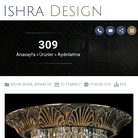
309
Anasayfa
»
Ürünler
»
Aydınlatma
AYDINLATMA
,
ARMATÜR
30 TEMMUZ
YORUM YOK
894