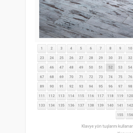
1
2
3
4
5
6
7
8
9
10
23
24
25
26
27
28
29
30
31
32
45
46
47
48
49
50
51
52
53
54
67
68
69
70
71
72
73
74
75
76
89
90
91
92
93
94
95
96
97
98
111
112
113
114
115
116
117
118
119
120
133
134
135
136
137
138
139
140
141
142
155
156
Klavye yön tuşlarını kullana