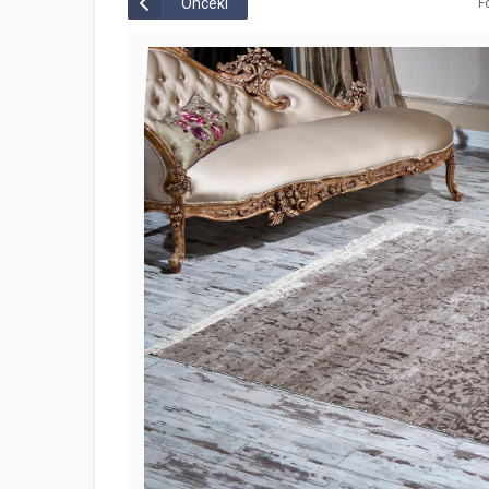
Önceki
F