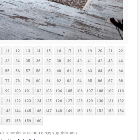
11
12
13
14
15
16
17
18
19
20
21
22
33
34
35
36
37
38
39
40
41
42
43
44
55
56
57
58
59
60
61
62
63
64
65
66
77
78
79
80
81
82
83
84
85
86
87
88
99
100
101
102
103
104
105
106
107
108
109
110
121
122
123
124
125
126
127
128
129
130
131
132
143
144
145
146
147
148
149
150
151
152
153
154
157
158
159
160
rak resimler arasında geçiş yapabilirsiniz.