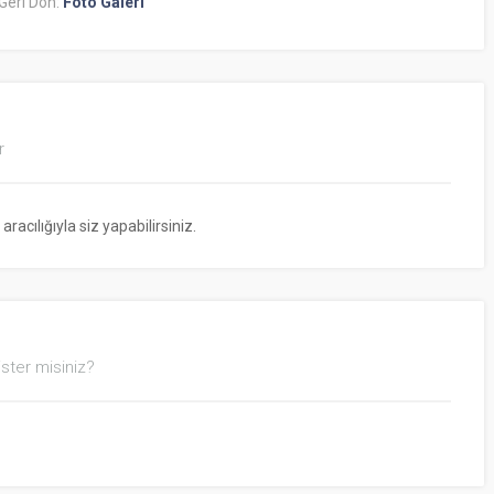
Geri Dön:
Foto Galeri
r
cılığıyla siz yapabilirsiniz.
ster misiniz?