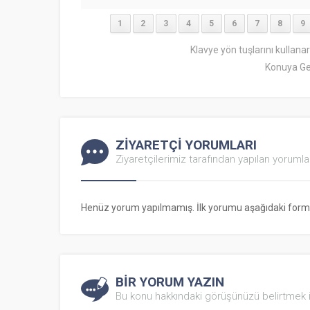
1
2
3
4
5
6
7
8
9
Klavye yön tuşlarını kullana
Konuya Ge
ZİYARETÇİ YORUMLARI
Ziyaretçilerimiz tarafından yapılan yorumla
Henüz yorum yapılmamış. İlk yorumu aşağıdaki form ara
BİR YORUM YAZIN
Bu konu hakkındaki görüşünüzü belirtmek i