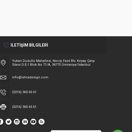
İLETİŞİM BİLGİLERİ
Yukarı Dudullu Mahallesi, Necip Fazıl Blv. Keyap Çarşı
Sitesi D:E-1 Blok No 71/A, 34775 Ümraniye/İstanbul
info@ishradesign.com
(0216) 365 65 61
(0216) 365 65 61