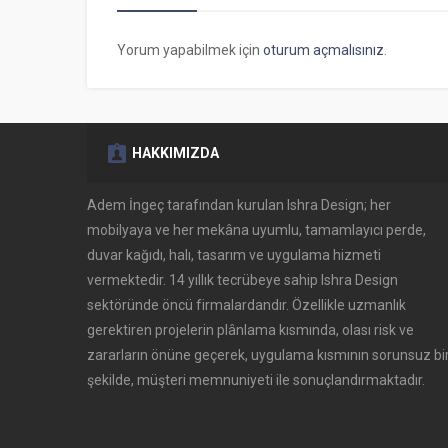
Yorum yapabilmek için
oturum açmalısınız
.
HAKKIMIZDA
Adem İngeç tarafından kurulan Ishra Design; her
mobilyaya ve her mekâna uyumlu, tamamlayıcı perde,
duvar kağıdı, halı, tasarım ve uygulama hizmeti
vermektedir. 14 yıllık tecrübeye sahip Ishra Design
sektöründe öncü firmalardandır. Özellikle uzmanlık
gerektiren projelerin plânlama kısmında, olası risk ve
zararların önüne geçerek, uygulama kısmının sorunsuz bi
şekilde, müşteri memnuniyeti ile sonuçlandırmaktadır.