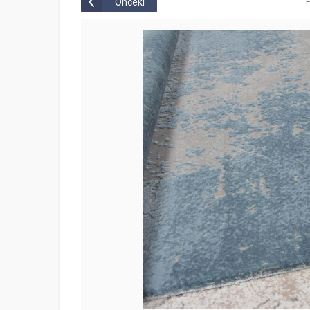
Önceki
F