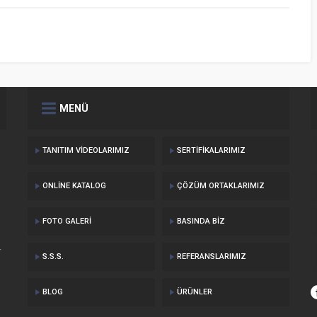
MENÜ
TANITIM VIDEOLARIMIZ
SERTIFIKALARIMIZ
ONLINE KATALOG
ÇÖZÜM ORTAKLARIMIZ
FOTO GALERI
BASINDA BIZ
r
S.S.S.
REFERANSLARIMIZ
BLOG
ÜRÜNLER