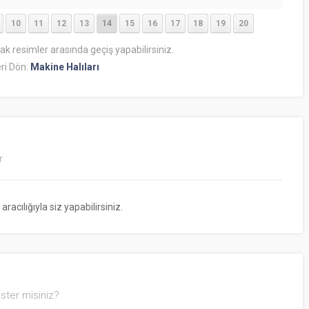
10
11
12
13
14
15
16
17
18
19
20
rak resimler arasında geçiş yapabilirsiniz.
ri Dön:
Makine Halıları
r
cılığıyla siz yapabilirsiniz.
ster misiniz?