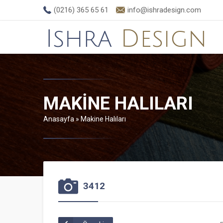
(0216) 365 65 61
info@ishradesign.com
MAKINE HALILARI
Anasayfa
»
Makine Halıları
3412