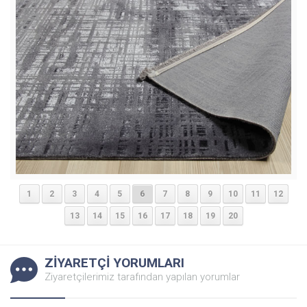
1
2
3
4
5
6
7
8
9
10
11
12
13
14
15
16
17
18
19
20
ZİYARETÇİ YORUMLARI
Ziyaretçilerimiz tarafından yapılan yorumlar