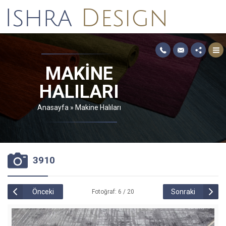
MAKINE
HALILARI
Anasayfa
»
Makine Halıları
3910
Önceki
Sonraki
Fotoğraf: 6 / 20